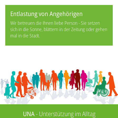
Entlastung von Angehörigen
Wir betreuen die Ihnen liebe Person - Sie setzen
sich in die Sonne, blättern in der Zeitung oder gehen
mal in die Stadt.
UNA
- Unterstützung im Alltag